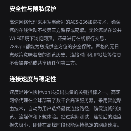
安全性与隐私保护
高速网络代理采用军事级别的AES-256加密技术，确保
您的在线活动不被第三方监控或窃取。无论您是在公共
Wi-Fi环境下浏览网页，还是进行在线银行交易，
789vpn都能为您提供全方位的安全保障。严格的无日
志政策意味着您的浏览历史、连接时间和IP地址等信息
不会被存储或共享给任何第三方。
连接速度与稳定性
速度是评估快橙vpn兑换码质量的关键指标之一。高速
网络代理在全球部署了数千台高速服务器，采用智能路
由技术，自动为用户选择最优连接路径，确保流畅的浏
览、流媒体和下载体验。经过实际测试，连接后的速度
损失极小，即使在高峰时段也能保持稳定的网络速度。