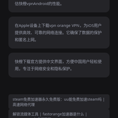
估快橙vpnAndroid的性能。
在Apple设备上下载vpn orange VPN，为iOS用户
提供高效、可靠的网络连接。它确保了数据的保护
和匿名上网。
快橙下载官方提供中文界面，方便中国用户轻松使
用，专注于网络安全和隐私保护。
steam免费加速器永久免费版：uu能免费加速steam吗 |
高速网络代理
解锁流媒体工具 | fastorange加速器是什么 |