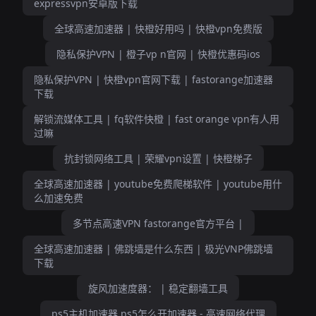
expressvpn安卓版下载
全球高速加速器 | 快橙好用吗 | 快橙vpn免费版
隐私保护VPN | 橙子vp n官网 | 快橙优惠码ios
隐私保护VPN | 快橙vpn官网下载 | fastorange加速器
下载
解锁流媒体工具 | fq软件快橙 | fast orange vpn有人用
过嘛
抗封锁网络工具 | 荣耀vpn设置 | 快橙梯子
全球高速加速器 | youtube免费爬梯软件 | youtube用什
么加速免费
多节点高速VPN fastorange官方平台 |
全球高速加速器 | 佛跳墙是什么东西 | 极光VNP佛跳墙
下载
旋风加速度器： | 稳定翻墙工具
ps5主机加速器 ps5怎么开加速器 - 高速网络代理