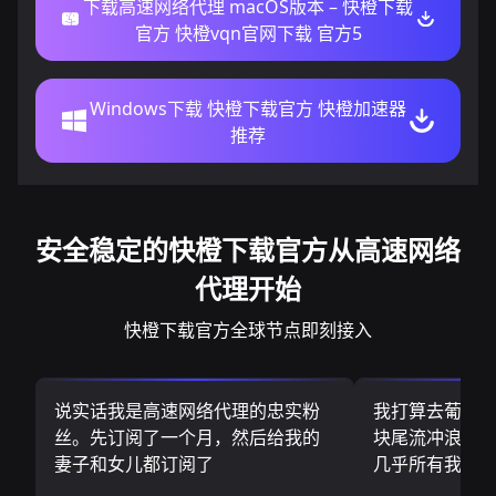
下载高速网络代理 macOS版本 – 快橙下载
官方 快橙vqn官网下载 官方5
Windows下载 快橙下载官方 快橙加速器
推荐
安全稳定的快橙下载官方从高速网络
代理开始
快橙下载官方全球节点即刻接入
说实话我是高速网络代理的忠实粉
我打算去葡萄
丝。先订阅了一个月，然后给我的
块尾流冲浪板.
妻子和女儿都订阅了
几乎所有我需