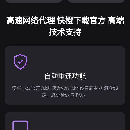
高速网络代理 快橙下载官方 高端
技术支持
自动重连功能
快橙下载官方 加速 快连vpn 如何设置路由器 游戏线
路，减少延迟与卡顿。