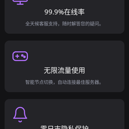
99.9%在线率
全天候客服支持，随时解答您的疑问。
无限流量使用
智能节点切换，自动连接最佳服务器。
零日志隐私保护