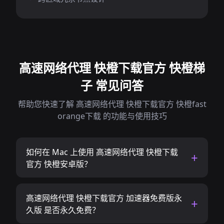
高速网络代理 快橙下载官方 快橙梯
子 常见问答
帮助您快速了解 高速网络代理 快橙下载官方 快橙fast
orange下载 的功能与使用技巧
如何在 Mac 上使用 高速网络代理 快橙下载
官方 快橙安卓版？
高速网络代理 快橙下载官方 加速器免费版永
久版 是否永久免费？