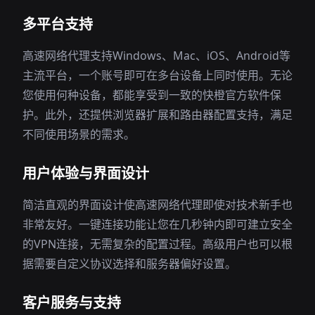
多平台支持
高速网络代理支持Windows、Mac、iOS、Android等
主流平台，一个账号即可在多台设备上同时使用。无论
您使用何种设备，都能享受到一致的快橙官方软件保
护。此外，还提供浏览器扩展和路由器配置支持，满足
不同使用场景的需求。
用户体验与界面设计
简洁直观的界面设计使高速网络代理即使对技术新手也
非常友好。一键连接功能让您在几秒钟内即可建立安全
的VPN连接，无需复杂的配置过程。高级用户也可以根
据需要自定义协议选择和服务器偏好设置。
客户服务与支持