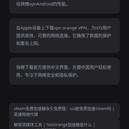
估快橙vpnAndroid的性能。
在Apple设备上下载vpn orange VPN，为iOS用户
提供高效、可靠的网络连接。它确保了数据的保护
和匿名上网。
快橙下载官方提供中文界面，方便中国用户轻松使
用，专注于网络安全和隐私保护。
steam免费加速器永久免费版：uu能免费加速steam吗 |
高速网络代理
解锁流媒体工具 | fastorange加速器是什么 |